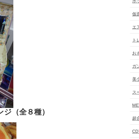
ホ
仮
エ
ト
お
ガ
美
ス
ME
ンジ（全８種）
超
C