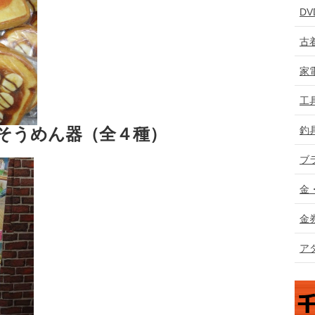
D
古
家
工
釣
そうめん器（全４種）
ブ
金
金
ア