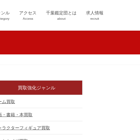
ャンル
アクセス
千葉鑑定団とは
求人情報
tegory
Access
about
recruit
買取強化ジャンル
ーム買取
画・書籍・本買取
ャラクターフィギュア買取