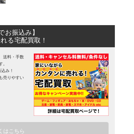
日でお振込み】
売れる宅配買取！
、送料・手数
す。
振込み！
も売りやすい
くはこちら