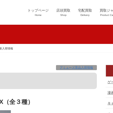
トップページ
店頭買取
宅配買取
買取ジ
Home
Shop
Delivery
Product Ca
新入荷情報
アミューズ景品入荷情報
ゲ
漫
X（全３種）
キ