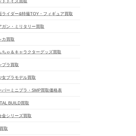
ットトイズ買取
面ライダー&特撮TOY・フィギュア買取
アガン・ミリタリー買取
レカ買取
もちゃ＆キャラクターグッズ買取
ンプラ買取
少女プラモデル買取
ーパーミニプラ・SMP買取価格表
TAL BUILD買取
合金シリーズ買取
D買取