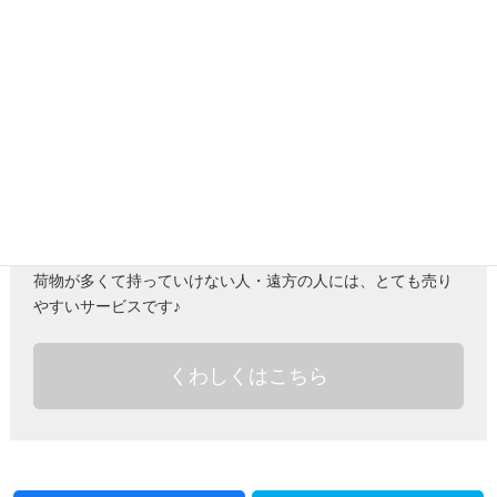
全国から送るだけで買取できる・おたから鑑定団では、送
料・手数料無料でカンタンに売りたいものを売ることができ
ます。
めんどくさい手続きなどなく、集荷から最短3日でお振込み！
荷物が多くて持っていけない人・遠方の人には、とても売り
やすいサービスです♪
くわしくはこちら