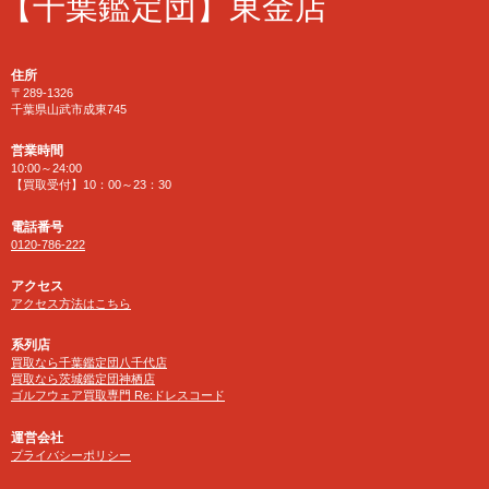
【千葉鑑定団】東金店
住所
〒289-1326
千葉県山武市成東745
営業時間
10:00～24:00
【買取受付】10：00～23：30
電話番号
0120-786-222
アクセス
アクセス方法はこちら
系列店
買取なら千葉鑑定団八千代店
買取なら茨城鑑定団神栖店
ゴルフウェア買取専門 Re:ドレスコード
運営会社
プライバシーポリシー