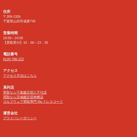
住所
〒289-1326
千葉県山武市成東745
営業時間
10:00～24:00
【買取受付】10：00～23：30
電話番号
0120-786-222
アクセス
アクセス方法はこちら
系列店
買取なら千葉鑑定団八千代店
買取なら茨城鑑定団神栖店
ゴルフウェア買取専門 Re:ドレスコード
運営会社
プライバシーポリシー