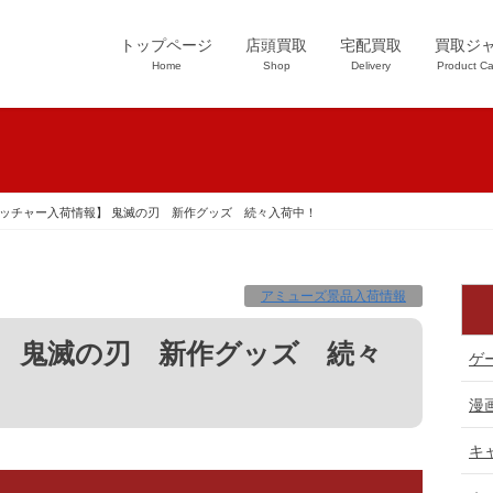
トップページ
店頭買取
宅配買取
買取ジ
Home
Shop
Delivery
Product Ca
ャッチャー入荷情報】 鬼滅の刃 新作グッズ 続々入荷中！
アミューズ景品入荷情報
ゲ
漫
キ