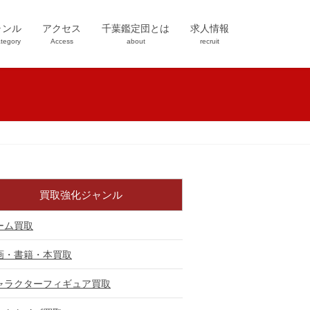
ャンル
アクセス
千葉鑑定団とは
求人情報
tegory
Access
about
recruit
買取強化ジャンル
ーム買取
画・書籍・本買取
ャラクターフィギュア買取