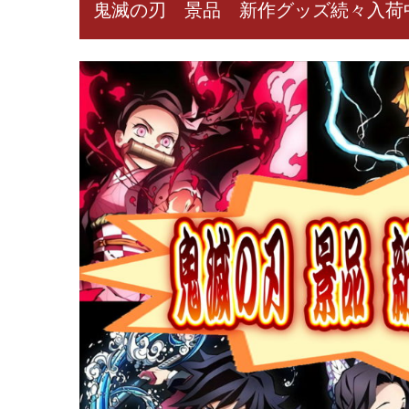
鬼滅の刃 景品 新作グッズ続々入荷