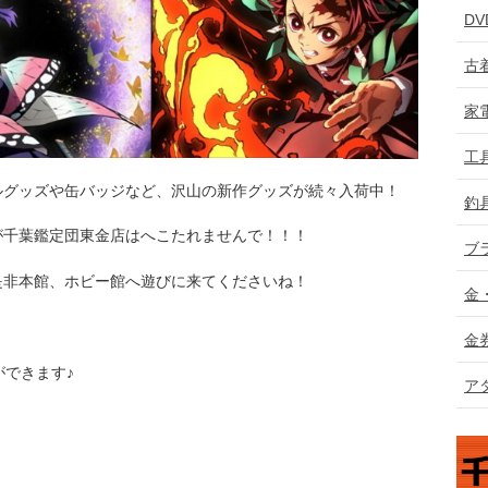
D
古
家
工
ルグッズや缶バッジなど、沢山の新作グッズが続々入荷中！
釣
が千葉鑑定団東金店はへこたれませんで！！！
ブ
是非本館、ホビー館へ遊びに来てくださいね！
金
金
ができます♪
ア