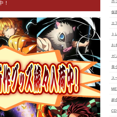
ホ
中！
仮
エ
ト
お
ガ
美
ス
ME
超
C