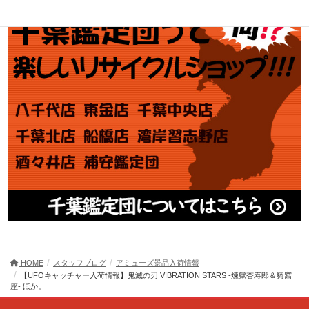
HOME
スタッフブログ
アミューズ景品入荷情報
【UFOキャッチャー入荷情報】鬼滅の刃 VIBRATION STARS -煉獄杏寿郎＆猗窩
座- ほか。