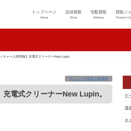
トップページ
店頭買取
宅配買取
買取ジ
Home
Shop
Delivery
Product Ca
ッチャー入荷情報】充電式クリーナーNew Lupin。
アミューズ景品入荷情報
】充電式クリーナーNew Lupin。
ゲ
漫
キ