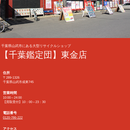
千葉県山武市にある大型リサイクルショップ
【千葉鑑定団】東金店
住所
〒289-1326
千葉県山武市成東745
営業時間
10:00～24:00
【買取受付】10：00～23：30
電話番号
0120-786-222
アクセス